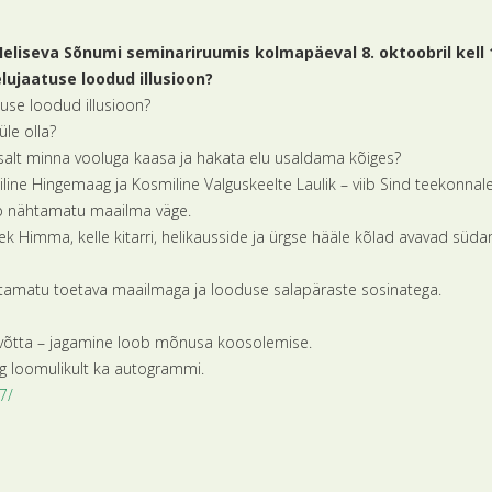
 Heliseva Sõnumi seminariruumis kolmapäeval 8. oktoobril kell 
lujaatuse loodud illusioon?
use loodud illusioon?
üle olla?
ihtsalt minna vooluga kaasa ja hakata elu usaldama kõiges?
line Hingemaag ja Kosmiline Valguskeelte Laulik – viib Sind teekonnale
nab nähtamatu maailma väge.
k Himma, kelle kitarri, helikausside ja ürgse hääle kõlad avavad süda
tamatu toetava maailmaga ja looduse salapäraste sosinatega.
a võtta – jagamine loob mõnusa koosolemise.
g loomulikult ka autogrammi.
7/