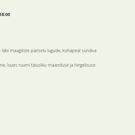
18:00
 läbi maagiliste päriselu lugude, kohapeal sündiva
me, luues ruumi täiusliku maanduse ja hingelisuse