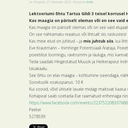
on Teisipäev, 07 Oktoober 2025. Posted in
Arhiiv
Lektooriumi õhtu Tartus Gildi 3 teisel korrusel
Kas maagia on päriselt olemas või on see vaid e
Kas maagia on päriselt olemas või on see vaid elujaat
On see nähtamatu reaalsus või lihtsalt viis raskustest 
Kas meie elud on juhitud – ja
mis juhtub siis
, kui l
Eve Krautmann – Inimhinge Potentsiaali Ärataja, Poeeti
poeetilise loomingu, ravitrummi ja lauluga, mis kan
Teda saadab Hingestatud Muusik ja Heliterapeut Indre
tasakaalu.
See õhtu on elav maagia – kohtumine iseendaga, näh
Soovituslik osaluspanus: 10 €
Kui soovid, võid ühisele lauale midagi maitsvat kaas
Kohapeal saab soetada Eve raamatuid erihinnaga nin
https://www.facebook.com/events/223752208337688
Peeter
5278539