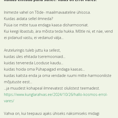
Inimeste vahel on Tõde- maailmavaateline ühisosa.
Kuidas aidata sellel ilmneda?
Püüa ise mitte tuua endaga kaasa disharmooniat.
Kui keegi libastub, ära mõista teda hukka. Mõtle nii, et näe, vend
ei pidanud vastu, ei vedanud välja...
Aruteluringis tuleb juttu ka sellest,
kuidas üles ehitada tseremooniaid...
kuidas terveneda Looduse kaudu...
kuidas hoida oma Pühapaigad endaga kaasas...
kuidas kaitsta enda ja oma vendade ruumi mitte-harmooniliste
mõjutuste eest...
...ja muudest kohapeal ilmnevatest olulistest teemadest.
https://www.kunglarahvas.ee/2024/10/26/hallo-kosmos-errol-
vares/
Vahva on, kui teepausi ajaks ühiseks näksimiseks midagi