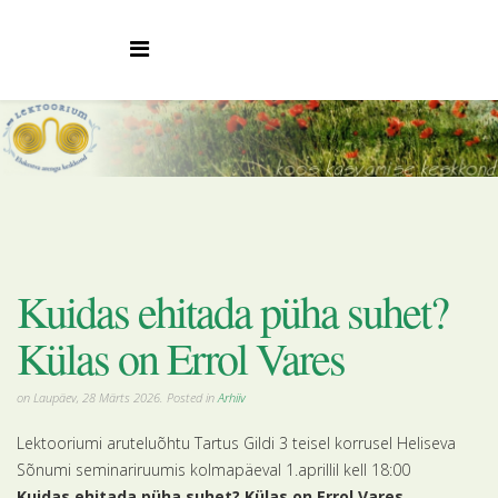
Kuidas ehitada püha suhet?
Külas on Errol Vares
on Laupäev, 28 Märts 2026. Posted in
Arhiiv
Lektooriumi aruteluõhtu Tartus Gildi 3 teisel korrusel Heliseva
Sõnumi seminariruumis kolmapäeval 1.aprillil kell 18:00
Kuidas ehitada püha suhet? Külas on Errol Vares.