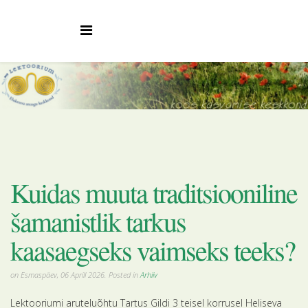
Kuidas muuta traditsiooniline
šamanistlik tarkus
kaasaegseks vaimseks teeks?
on Esmaspäev, 06 Aprill 2026. Posted in
Arhiiv
Lektooriumi aruteluõhtu Tartus Gildi 3 teisel korrusel Heliseva