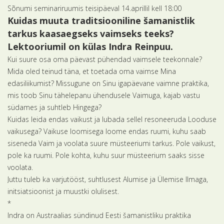
Sõnumi seminariruumis teisipäeval 14.aprillil kell 18:00
Kuidas muuta traditsiooniline šamanistlik
tarkus kaasaegseks vaimseks teeks?
Lektooriumil on külas Indra Reinpuu.
Kui suure osa oma päevast pühendad vaimsele teekonnale?
Mida oled teinud täna, et toetada oma vaimse Mina
edasiliikumist? Missugune on Sinu igapäevane vaimne praktika,
mis toob Sinu tähelepanu ühendusele Vaimuga, kajab vastu
südames ja suhtleb Hingega?
Kuidas leida endas vaikust ja lubada sellel resoneeruda Looduse
vaikusega? Vaikuse loomisega loome endas ruumi, kuhu saab
siseneda Vaim ja voolata suure müsteeriumi tarkus. Pole vaikust,
pole ka ruumi. Pole kohta, kuhu suur müsteerium saaks sisse
voolata.
Juttu tuleb ka varjutööst, suhtlusest Alumise ja Ülemise Ilmaga,
initsiatsioonist ja muustki olulisest.
*
Indra on Austraalias sündinud Eesti šamanistliku praktika