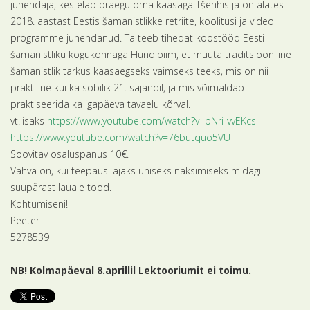
juhendaja, kes elab praegu oma kaasaga Tšehhis ja on alates
2018. aastast Eestis šamanistlikke retriite, koolitusi ja video
programme juhendanud. Ta teeb tihedat koostööd Eesti
šamanistliku kogukonnaga Hundipiim, et muuta traditsiooniline
šamanistlik tarkus kaasaegseks vaimseks teeks, mis on nii
praktiline kui ka sobilik 21. sajandil, ja mis võimaldab
praktiseerida ka igapäeva tavaelu kõrval.
vt.lisaks
https://www.youtube.com/watch?v=bNri-vvEKcs
https://www.youtube.com/watch?v=76butquo5VU
Soovitav osaluspanus 10€.
Vahva on, kui teepausi ajaks ühiseks näksimiseks midagi
suupärast lauale tood.
Kohtumiseni!
Peeter
5278539
NB! Kolmapäeval 8.aprillil Lektooriumit ei toimu.