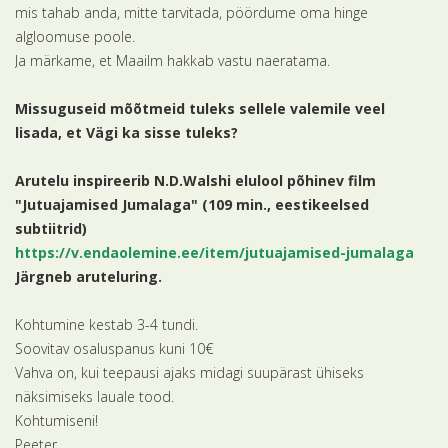
mis tahab anda, mitte tarvitada, pöördume oma hinge
algloomuse poole.
Ja märkame, et Maailm hakkab vastu naeratama.
Missuguseid mõõtmeid tuleks sellele valemile veel
lisada, et Vägi ka sisse tuleks?
Arutelu inspireerib N.D.Walshi elulool põhinev film
"Jutuajamised Jumalaga" (109 min., eestikeelsed
subtiitrid)
https://v.endaolemine.ee/item/jutuajamised-jumalaga
Järgneb aruteluring.
Kohtumine kestab 3-4 tundi.
Soovitav osaluspanus kuni 10€
Vahva on, kui teepausi ajaks midagi suupärast ühiseks
näksimiseks lauale tood.
Kohtumiseni!
Peeter