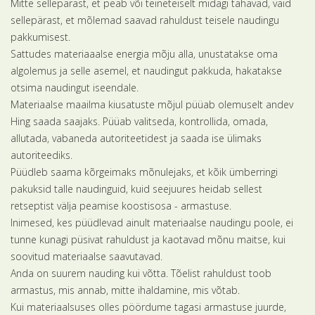
Mitte sellepärast, et peab või teineteiselt midagi tahavad, vaid
sellepärast, et mõlemad saavad rahuldust teisele naudingu
pakkumisest.
Sattudes materiaaalse energia mõju alla, unustatakse oma
algolemus ja selle asemel, et naudingut pakkuda, hakatakse
otsima naudingut iseendale.
Materiaalse maailma kiusatuste mõjul püüab olemuselt andev
Hing saada saajaks. Püüab valitseda, kontrollida, omada,
allutada, vabaneda autoriteetidest ja saada ise ülimaks
autoriteediks.
Püüdleb saama kõrgeimaks mõnulejaks, et kõik ümberringi
pakuksid talle naudinguid, kuid seejuures heidab sellest
retseptist välja peamise koostisosa - armastuse.
Inimesed, kes püüdlevad ainult materiaalse naudingu poole, ei
tunne kunagi püsivat rahuldust ja kaotavad mõnu maitse, kui
soovitud materiaalse saavutavad.
Anda on suurem nauding kui võtta. Tõelist rahuldust toob
armastus, mis annab, mitte ihaldamine, mis võtab.
Kui materiaalsuses olles pöördume tagasi armastuse juurde,