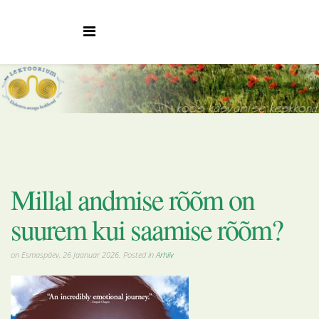
Millal andmise rõõm on
suurem kui saamise rõõm?
on Esmaspäev, 26 Jaanuar 2026. Posted in
Arhiiv